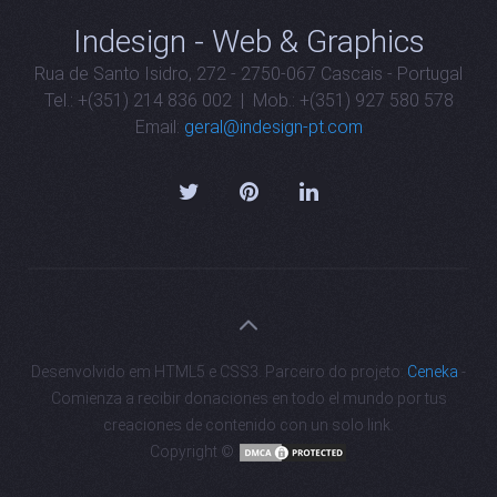
Indesign - Web & Graphics
Rua de Santo Isidro, 272 - 2750-067 Cascais - Portugal
Tel.: +(351) 214 836 002 | Mob.: +(351) 927 580 578
Email:
geral@indesign-pt.com
Desenvolvido em HTML5 e CSS3. Parceiro do projeto:
Ceneka
-
Comienza a recibir donaciones en todo el mundo por tus
creaciones de contenido con un solo link.
Copyright ©