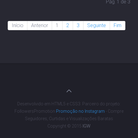
Pág. 1 de 3
Início
Anterior
1
2
3
Seguinte
Fim
Desenvolvido em HTML5 e CSS3. Parceiro do projeto:
FollowersPromotion
Promoção no Instagram
- Compre
Seguidores, Curtidas e Visualizações Baratas
Copyright © 2015
IGW